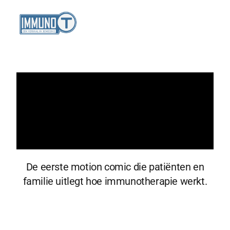
Spring
Door
naar
naar
MENU
de
de
hoofdnavigatie
hoofd
inhoud
De eerste motion comic die patiënten en
familie uitlegt hoe immunotherapie werkt.