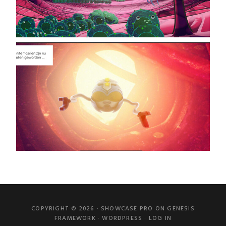
COPYRIGHT © 2026 ·
SHOWCASE PRO
ON
GENESIS
FRAMEWORK
·
WORDPRESS
·
LOG IN