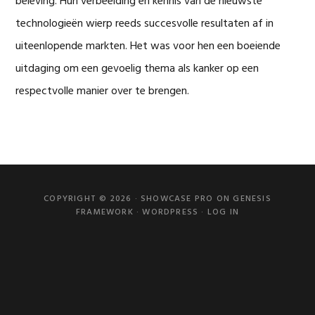
beleving. Hun verbeelding en kennis van de nieuwste
technologieën wierp reeds succesvolle resultaten af in
uiteenlopende markten. Het was voor hen een boeiende
uitdaging om een gevoelig thema als kanker op een
respectvolle manier over te brengen.
COPYRIGHT © 2026 ·
SHOWCASE PRO
ON
GENESIS
FRAMEWORK
·
WORDPRESS
·
LOG IN