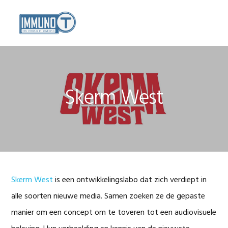
Spring
Door
naar
naar
MENU
de
de
hoofdnavigatie
hoofd
inhoud
Skerm West
Skerm West
is een ontwikkelingslabo dat zich verdiept in
alle soorten nieuwe media. Samen zoeken ze de gepaste
manier om een concept om te toveren tot een audiovisuele